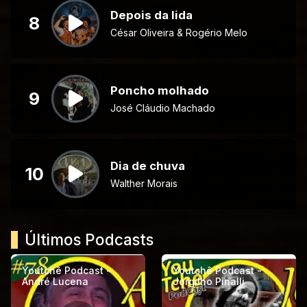
Depois da lida
8
César Oliveira & Rogério Melo
Poncho molhado
9
José Cláudio Machado
Dia de chuva
10
Walther Morais
Últimos Podcasts
Youtchê Podcast -
Youtchê Podcast -
André Lucena
Jorgilho Pinalli