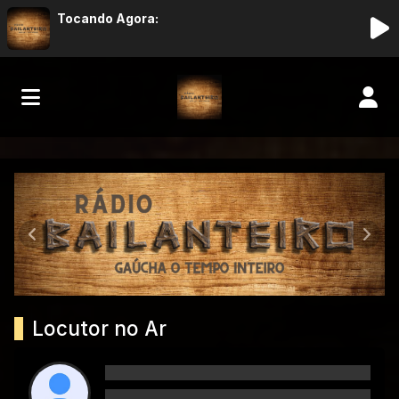
Tocando Agora:
Rádio Bailanteiro
Anterior
Próx
Locutor no Ar