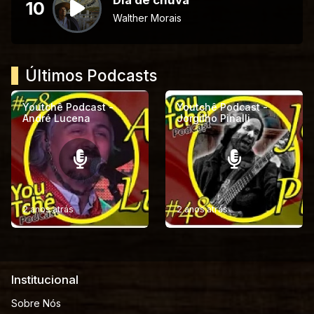
10
Walther Morais
Últimos Podcasts
Youtchê Podcast -
Youtchê Podcast -
André Lucena
Jorgilho Pinalli
2 anos atrás
2 anos atrás
Institucional
Sobre Nós