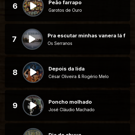
Peão farrapo
6
Garotos de Ouro
Pra escutar minhas vanera lá fora
7
Os Serranos
Depois da lida
8
César Oliveira & Rogério Melo
Poncho molhado
9
José Cláudio Machado
Dia de chuva